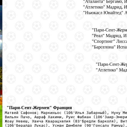
"Аталанта" Бергамо, 
"Атлетико" Мадрид, 
"Ньюкасл Юнайтед" 
"Пари-Сент-Жерм
"Реал" Мадрид, 
"Спортинг" Лисс
"Барселона" Исп
"Пари-Сент-Же
"Атлетико" Мад
-
"Пари-Сент-Жермен" Франция
Матвей Сафонов; Маркиньос (106'Илья Забарный), Нуну М
Вильян Пачо, Ашраф Хакими, Руис Фабиан (106'Заир-Эмер
Жоау Невеш, Хвича Кварацхелия (83'Бредли Барколя), Ви
(106'Бералдо Лукас), Усман Дембеле (90'Гонсалу Рамуш)