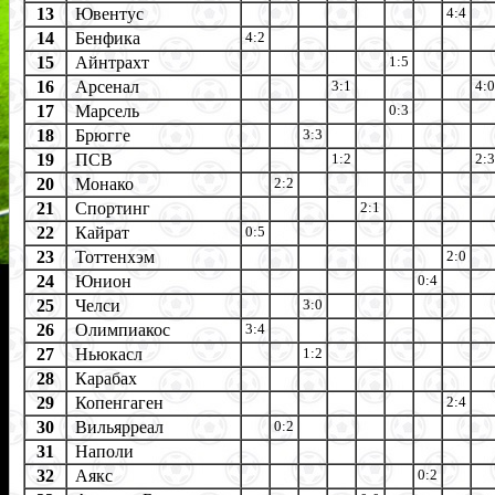
13
Ювентус
4:4
14
Бенфика
4:2
15
Айнтрахт
1:5
16
Арсенал
3:1
4:0
17
Марсель
0:3
18
Брюгге
3:3
19
ПСВ
1:2
2:3
20
Монако
2:2
21
Спортинг
2:1
22
Кайрат
0:5
23
Тоттенхэм
2:0
24
Юнион
0:4
25
Челси
3:0
26
Олимпиакос
3:4
27
Ньюкасл
1:2
28
Карабах
29
Копенгаген
2:4
30
Вильярреал
0:2
31
Наполи
32
Аякс
0:2