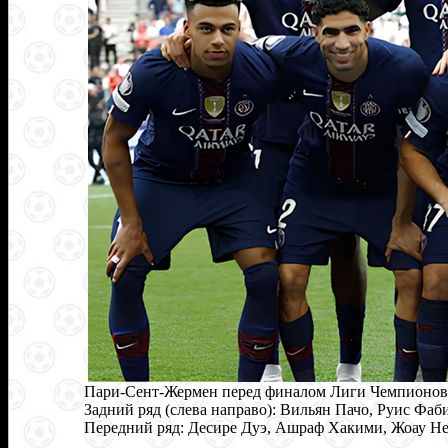
Пари-Сент-Жермен перед финалом Лиги Чемпионо
Задний ряд (слева направо): Вильян Пачо, Руис Ф
Передний ряд: Десире Дуэ, Ашраф Хакими, Жоау Не