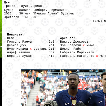
Дуэ.
Тренер
- Луис Энрике
Судья - Даниэль Зиберт, Германия
2026 г. 30 мая "Пушкаш Арена" Будапешт.
Зрителей - 61 000
голы:
6
Пенальти:
  ПСЖ:                        Арсенал:

  Гонсалу Рамуш         1:0   Виктор Дьекереш          
  Дезире Дуэ            2:1   Эзе Эберечи 
х
 мимо      
  Нуну Мендеш 
х
 вратарь 2:1   Деклан Райс              
  Ашраф Хакими          3:2   Габриель Мартинели       
  Бералдо Лукас         4:3   Габриель Магальяэс 
х