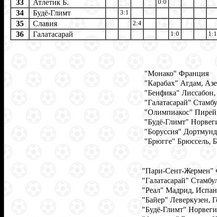
33
Атлетик Б.
0:0
34
Будё-Глимт
3:1
35
Славия
2:4
36
Галатасарай
1:0
1:1
"Монако" Франция
"Карабах" Агдам, Аз
"Бенфика" Лиссабон,
"Галатасарай" Стамбу
"Олимпиакос" Пирей,
"Будё-Глимт" Норвег
"Боруссия" Дортмунд
"Брюгге" Брюссель, Б
"Пари-Сент-Жермен"
"Галатасарай" Стамбу
"Реал" Мадрид, Испа
"Байер" Леверкузен, 
"Будё-Глимт" Норвеги