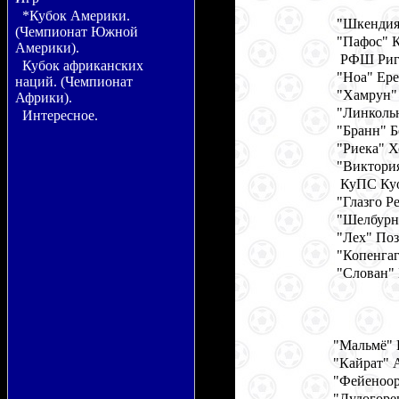
*Кубок Америки.
"Шкендия"
(Чемпионат Южной
"Пафос" 
Америки).
РФШ Рига
Кубок африканских
"Ноа" Ере
наций. (Чемпионат
"Хамрун"
Африки).
"Линкольн
Интересное.
"Бранн" Б
"Риека" Х
"Виктория
КуПС Куо
"Глазго 
"Шелбурн
"Лех" Поз
"Копенгаг
"Слован" 
"Мальмё"
"Кайрат" 
"Фейеноор
"Лудогорец