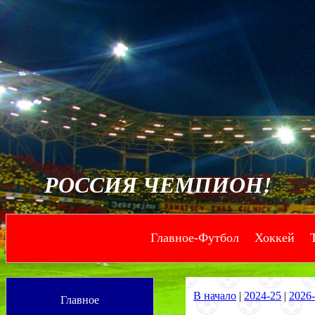
РОССИЯ ЧЕМПИОН!
Главное-Футбол
Хоккей
--
--
В начало
|
2024-25
|
2026
Главное