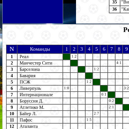
35
"Ви
36
"Ка
Р
N
Команды
1
2
3
4
5
6
7
8
9
1
Реал
1:2
2
Манчестер Сити
4:1
3
Барселона
1:2
4
Бавария
5
ПСЖ
1:2
6
Ливерпуль
1:0
3:2
7
Интернационале
0:1
8
Боруссия Д.
0:2
9
Атлетико М.
2:1
10
Байер Л.
2:7
11
Пафос
1:5
12
Аталанта