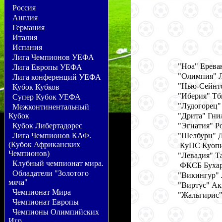
Россия
Англия
Германия
Италия
Испания
Лига Чемпионов УЕФА
"Ноа" Ерева
Лига Европы УЕФА
"Олимпия" 
Лига конференций УЕФА
"Нью-Сейнтс
Кубок Кубков
"Иберия" Тб
Супер Кубок УЕФА
"Лудогорец" 
Межконтинентальный
Кубок
"Дрита" Гни
Кубок Либертадорес
"Эгнатия" Р
Лига Чемпионов КАФ.
"Шелбурн" Д
(Кубок Африканских
КуПС Куопи
Чемпионов)
"Левадия" Т
Клубный чемпионат мира.
ФКСБ Бухар
Обладатели "Золотого
"Викингур" 
мяча"
"Виртус" Ак
Чемпионат Мира
"Жальгирис"
Чемпионат Европы
Чемпионы Олимпийских
Игр